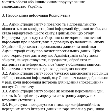
містить образи або іншим чином порушує чинне
законодавство України.
3. Персональна інформація Користувача
3.1. Адміністрація сайту з повагою та відповідальністю
відноситься до конфіденційної інформації будь-якої особи, яка
стала відвідувачем цього сайту. Приймаючи цю Угоду,
Користувач дає згоду на збирання та використання певної
інформації про Користувача відповідно до положень Закону
України «Про захист персональних даних» та політики
Адміністрації сайту про захист персональних даних. Крім
того, користувач дає згоду, що Адміністрація сайту може
збирати, використовувати, передавати, обробляти та
підтримувати інформацію, пов’язану з обліковим записом
Користувача з метою надання відповідних послуг.
3.2. Адміністрація сайту зобов’язується здійснювати збір лише
тієї персональної інформації, яку Споживач надає добровільно
у разі, коли інформація потрібна для надання (покращення)
послуг Споживачу.
3.3. Адміністрація сайту збирає як основні персональні дані,
такі як ім’я, прізвище, адресу та електронну адресу, так і
вторинні (технічні).
3.4. Користувач погоджується з тим, що конфіденційність
переданих через Інтернет даних не гарантована у разі, якщо