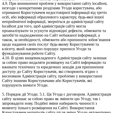
4.9. При виникненні проблем у використанні сайту localhost,
незгоди з конкретними розділами Угоди користувача, або
отриманні Користувачем недостовірної інформації від третіх
осіб, або інформації образливого характеру, будь-якої іншої
неприйнятної інформації, зверніться до адміністрації сайту
localhost для того, щоб адміністрація сайту могла
проаналізувати та усунути відповідні дефекти, обмежити та
запобігти надходженню на Сайт небажаної інформації, а
також, за необхідності, обмежити або припинити зобов’язання
щодо надання своїх послуг будь-якому Користувачеві та
клієнту, який навмисно порушує приписи Угоди та
функціонування роботи Сайту.
4.10. В цілях вищевикладеного Адміністрація сайту залишає
за собою право видаляти розміщену на Сайті інформацію та
вживати технічних та юридичних заходів для припинення
доступу до Сайту Користувачів, які створюють згідно з
висновком Адміністрація сайту, проблеми у використанні
Сайту іншими Користувачами або Користувачів, які
порушують вимоги Угоди.
5. Порядок дії Угоди. 5.1. Ця Угода є договором. Адміністрація
сайту залишає за собою право як змінити цю Угоду, так і
запровадити нову. Подібні зміни набирають чинності з
моменту їхнього розміщення на Сайті. Використання
Користувачем матеріалів сайту після зміни Угоди автоматично