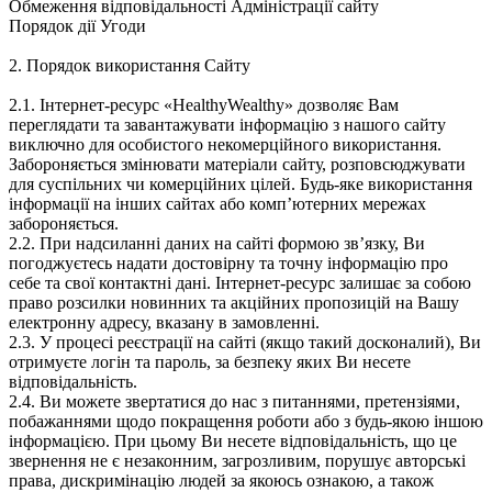
Обмеження відповідальності Адміністрації сайту
Порядок дії Угоди
2. Порядок використання Сайту
2.1. Інтернет-ресурс «HealthyWealthy» дозволяє Вам
переглядати та завантажувати інформацію з нашого сайту
виключно для особистого некомерційного використання.
Забороняється змінювати матеріали сайту, розповсюджувати
для суспільних чи комерційних цілей. Будь-яке використання
інформації на інших сайтах або комп’ютерних мережах
забороняється.
2.2. При надсиланні даних на сайті формою зв’язку, Ви
погоджуєтесь надати достовірну та точну інформацію про
себе та свої контактні дані. Інтернет-ресурс залишає за собою
право розсилки новинних та акційних пропозицій на Вашу
електронну адресу, вказану в замовленні.
2.3. У процесі реєстрації на сайті (якщо такий досконалий), Ви
отримуєте логін та пароль, за безпеку яких Ви несете
відповідальність.
2.4. Ви можете звертатися до нас з питаннями, претензіями,
побажаннями щодо покращення роботи або з будь-якою іншою
інформацією. При цьому Ви несете відповідальність, що це
звернення не є незаконним, загрозливим, порушує авторські
права, дискримінацію людей за якоюсь ознакою, а також