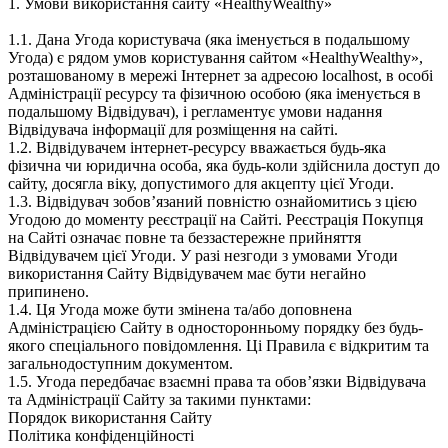
1. Умови використання сайту «HealthyWealthy»
1.1. Дана Угода користувача (яка іменується в подальшому
Угода) є рядом умов користування сайтом «HealthyWealthy»,
розташованому в мережі Інтернет за адресою localhost, в особі
Адміністрації ресурсу та фізичною особою (яка іменується в
подальшому Відвідувач), і регламентує умови надання
Відвідувача інформації для розміщення на сайті.
1.2. Відвідувачем інтернет-ресурсу вважається будь-яка
фізична чи юридична особа, яка будь-коли здійснила доступ до
сайту, досягла віку, допустимого для акцепту цієї Угоди.
1.3. Відвідувач зобов’язаний повністю ознайомитись з цією
Угодою до моменту реєстрації на Сайті. Реєстрація Покупця
на Сайті означає повне та беззастережне прийняття
Відвідувачем цієї Угоди. У разі незгоди з умовами Угоди
використання Сайту Відвідувачем має бути негайно
припинено.
1.4. Ця Угода може бути змінена та/або доповнена
Адміністрацією Сайту в односторонньому порядку без будь-
якого спеціального повідомлення. Ці Правила є відкритим та
загальнодоступним документом.
1.5. Угода передбачає взаємні права та обов’язки Відвідувача
та Адміністрації Сайту за такими пунктами:
Порядок використання Сайту
Політика конфіденційності