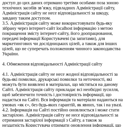
доступ до цих даних отримано третіми особами поза зоною
технічних засобів зв’язку, підвладних Адміністрації сайту,
Адміністрація сайту не несе відповідальності за шкоду,
завдану таким доступом.
3.5. Адміністрація сайту може використовувати будь-яку
зібрану через інтернет-сайт localhost інформацію з метою
покращення змісту інтернет-сайту, його доопрацювання,
передачі інформації Користувачеві (за запитами), для
маркетингових чи дослідницьких цілей, а також для інших
цілей, що не суперечать положенням чинного законодавства
України.
4. Обмеження відповідальності Адміністрації сайту
4.1. Адміністрація сайту не несе жодної відповідальності за
будь-які помилки, друкарські помилки та неточності, які
можуть бути виявлені в матеріалах, що містяться на даному
Сайті. Адміністрація сайту прикладає всі необхідні зусилля,
щоб забезпечити точність і достовірність інформації, що
надається на Сайті. Вся інформація та матеріали надаються на
умовах «як є», без будь-яких гарантій, як явних, так і на увазі.
4.2. Інформація на Сайті постійно оновлюється і може стати
застарілою. Адміністрація сайту не несе відповідальності за
отримання застарілої інформації з Сайту, а також за
нездатність Користувача отримати оновлення інформації, що